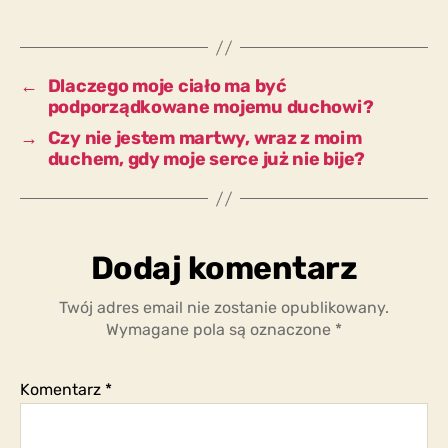
hierarchię,
że
moje
ciało
←
Dlaczego moje ciało ma być
ma
podporządkowane mojemu duchowi?
być
→
Czy nie jestem martwy, wraz z moim
poddane
duchem, gdy moje serce już nie bije?
mojemu
duchowi?
Dodaj komentarz
Twój adres email nie zostanie opublikowany.
Wymagane pola są oznaczone
*
Komentarz
*