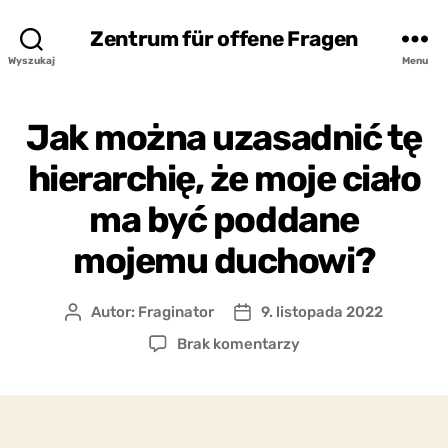
Zentrum für offene Fragen
Wyszukaj
Menu
Jak można uzasadnić tę
hierarchię, że moje ciało
ma być poddane
mojemu duchowi?
Autor:
Fraginator
9. listopada 2022
Autor
Data
wpisu
wpisu
do
Brak komentarzy
Jak
można
uzasadnić
tę