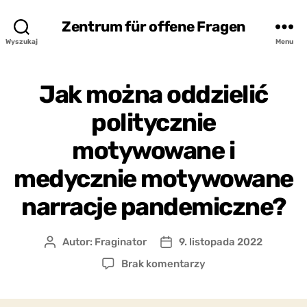
Zentrum für offene Fragen
Wyszukaj
Menu
Jak można oddzielić
politycznie
motywowane i
medycznie motywowane
narracje pandemiczne?
Autor:
Fraginator
9. listopada 2022
Autor
Data
wpisu
wpisu
do
Brak komentarzy
Jak
można