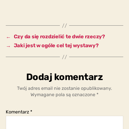
oddzielić
politycznie
motywowane
i
medycznie
motywowane
←
Czy da się rozdzielić te dwie rzeczy?
narracje
→
Jaki jest w ogóle cel tej wystawy?
pandemiczne?
Dodaj komentarz
Twój adres email nie zostanie opublikowany.
Wymagane pola są oznaczone
*
Komentarz
*