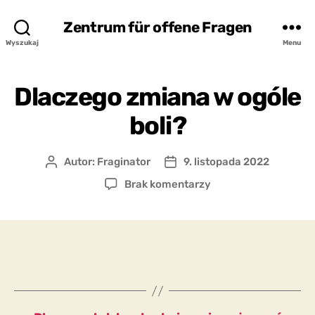
Zentrum für offene Fragen
Wyszukaj
Menu
Dlaczego zmiana w ogóle
boli?
Autor:
Fraginator
9. listopada 2022
Autor
Data
wpisu
wpisu
do
Brak komentarzy
Dlaczego
zmiana
w
ogóle
boli?