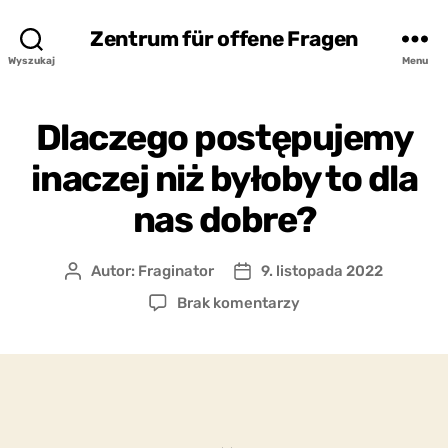
Zentrum für offene Fragen
Wyszukaj
Menu
Dlaczego postępujemy
inaczej niż byłoby to dla
nas dobre?
Autor:
Fraginator
9. listopada 2022
Autor
Data
wpisu
wpisu
do
Brak komentarzy
Dlaczego
postępujemy
inaczej
niż
byłoby
to