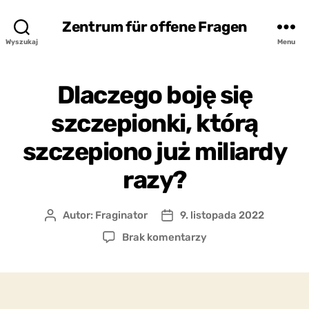
Zentrum für offene Fragen
Wyszukaj
Menu
Dlaczego boję się
szczepionki, którą
szczepiono już miliardy
razy?
Autor:
Fraginator
9. listopada 2022
Autor
Data
wpisu
wpisu
do
Brak komentarzy
Dlaczego
boję
się
szczepionki,