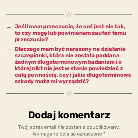
którą
szczepiono
już
miliardy
←
Jeśli mam przeczucie, że coś jest nie tak,
razy?
to czy mogę lub powinienem zaufać temu
przeczuciu?
→
Dlaczego mam być narażony na działanie
szczepionki, która nie została poddana
żadnym długoterminowym badaniom i o
której nikt nie jest w stanie powiedzieć z
całą pewnością, czy i jakie długoterminowe
szkody może mi wyrządzić?
Dodaj komentarz
Twój adres email nie zostanie opublikowany.
Wymagane pola są oznaczone
*