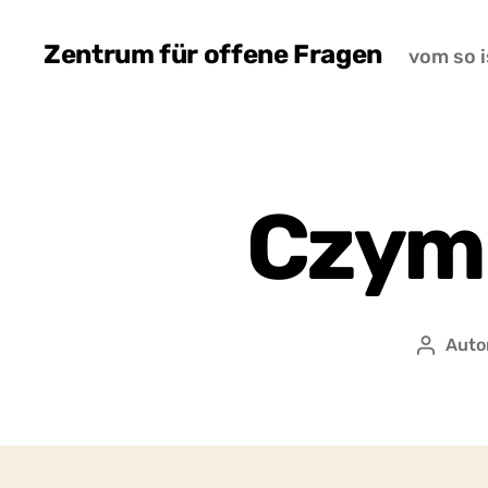
Zentrum für offene Fragen
vom so i
Czym 
Auto
Autor
wpisu