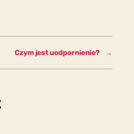
Czym jest uodpornienie?
→
z