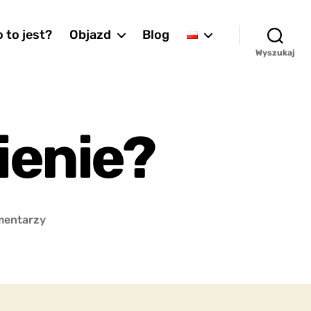
 to jest?
Objazd
Blog
Wyszukaj
ienie?
do
mentarzy
Czym
jest
szczepienie?