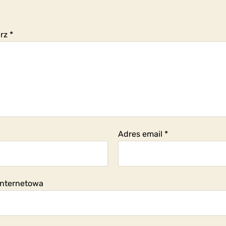
arz
*
Adres email
*
internetowa