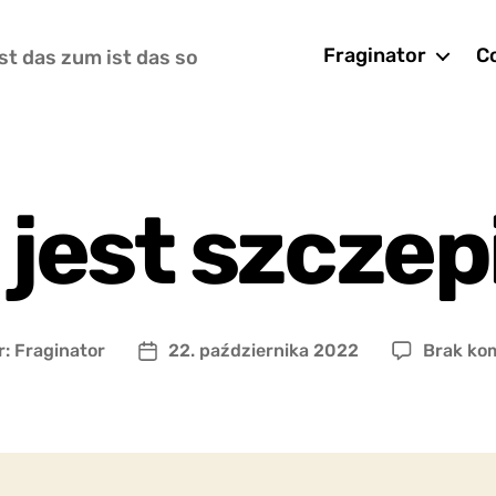
Fraginator
Co
st das zum ist das so
jest szczep
r:
Fraginator
22. października 2022
Brak ko
Data
wpisu