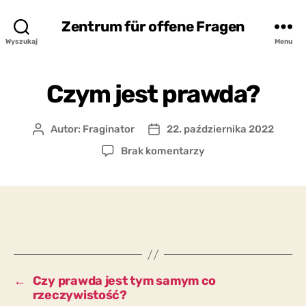
Zentrum für offene Fragen
Wyszukaj
Menu
Czym jest prawda?
Autor:
Fraginator
22. października 2022
Autor
Data
wpisu
wpisu
do
Brak komentarzy
Czym
jest
prawda?
←
Czy prawda jest tym samym co
rzeczywistość?