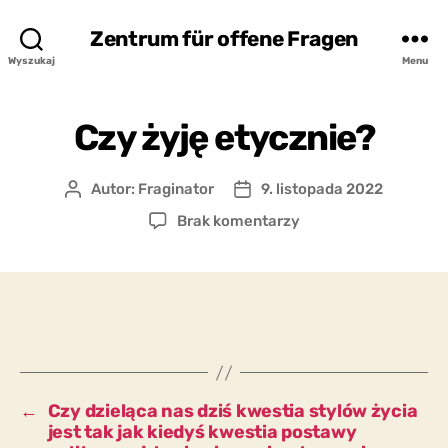
Zentrum für offene Fragen
Wyszukaj
Menu
Czy żyję etycznie?
Autor:
Fraginator
9. listopada 2022
Autor
Data
wpisu
wpisu
do
Brak komentarzy
Czy
żyję
etycznie?
←
Czy dzieląca nas dziś kwestia stylów życia
jest tak jak kiedyś kwestia postawy