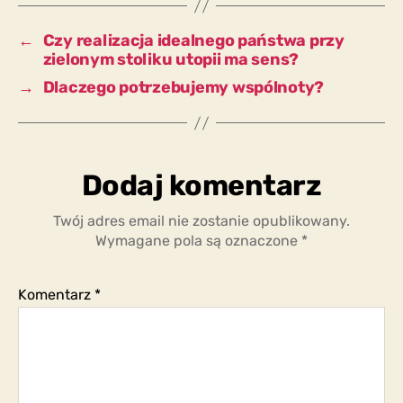
jest
zły,
←
Czy realizacja idealnego państwa przy
a
zielonym stoliku utopii ma sens?
jeśli
→
Dlaczego potrzebujemy wspólnoty?
tak,
to
dlaczego?
Dodaj komentarz
Twój adres email nie zostanie opublikowany.
Wymagane pola są oznaczone
*
Komentarz
*