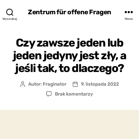
Zentrum für offene Fragen
Wyszukaj
Menu
Czy zawsze jeden lub
jeden jedyny jest zły, a
jeśli tak, to dlaczego?
Autor:
Fraginator
9. listopada 2022
Autor
Data
wpisu
wpisu
do
Brak komentarzy
Czy
zawsze
jeden
lub
jeden
jedyny