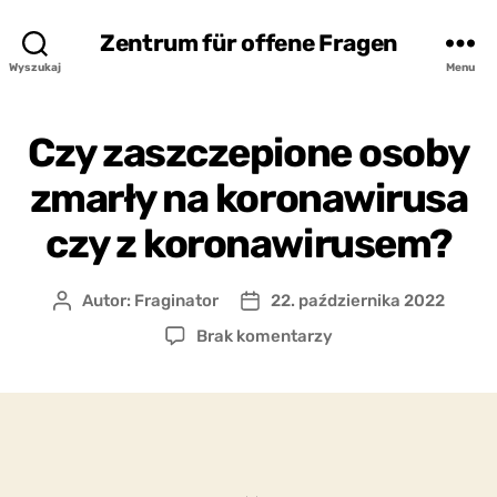
Zentrum für offene Fragen
Wyszukaj
Menu
Czy zaszczepione osoby
zmarły na koronawirusa
czy z koronawirusem?
Autor:
Fraginator
22. października 2022
Autor
Data
wpisu
wpisu
do
Brak komentarzy
Czy
zaszczepione
osoby
zmarły
na
koronawirusa