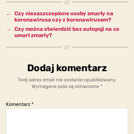
czy
z
←
Czy niezaszczepione osoby zmarły na
koronawirusem?
koronawirusa czy z koronawirusem?
→
Czy można stwierdzić bez autopsji na co
umarł zmarły?
Dodaj komentarz
Twój adres email nie zostanie opublikowany.
Wymagane pola są oznaczone
*
Komentarz
*