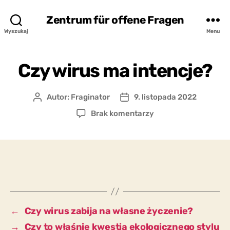
Zentrum für offene Fragen
Wyszukaj
Menu
Czy wirus ma intencje?
Autor:
Fraginator
9. listopada 2022
Autor
Data
wpisu
wpisu
do
Brak komentarzy
Czy
wirus
ma
intencje?
←
Czy wirus zabija na własne życzenie?
→
Czy to właśnie kwestia ekologicznego stylu