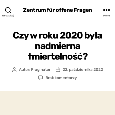
Zentrum für offene Fragen
Wyszukaj
Menu
Czy w roku 2020 była
nadmierna
†miertelność?
Autor:
Fraginator
22. października 2022
Autor
Data
wpisu
wpisu
do
Brak komentarzy
Czy
w
roku
2020
była
nadmierna