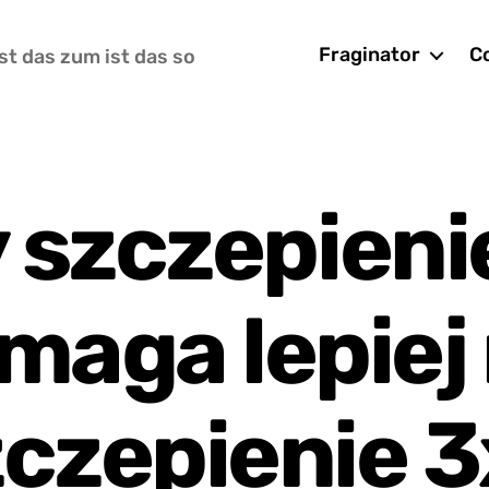
Fraginator
Co
st das zum ist das so
 szczepieni
maga lepiej 
czepienie 