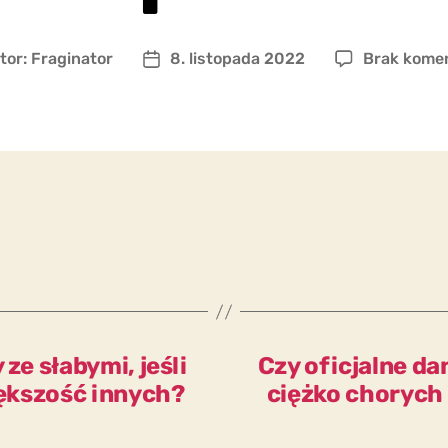
tor:
Fraginator
8. listopada 2022
Brak kome
r
Data
u
wpisu
ze słabymi, jeśli
Czy oficjalne da
większość innych?
ciężko chorych 