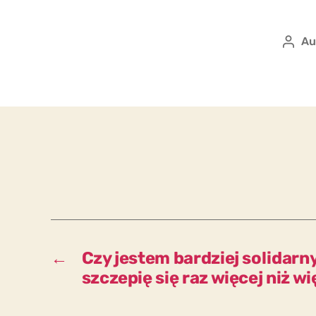
Au
Auto
wpis
←
Czy jestem bardziej solidarny 
szczepię się raz więcej niż 