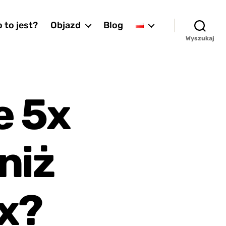
 to jest?
Objazd
Blog
Wyszukaj
e 5x
niż
3x?