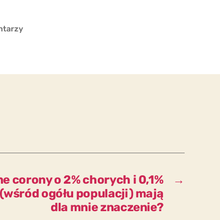
do
ntarzy
Czy
szczepienie
5x
pomaga
lepiej
niż
szczepienie
3x?
ne corony o 2% chorych i 0,1%
→
(wśród ogółu populacji) mają
dla mnie znaczenie?