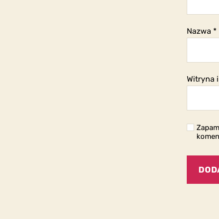
Nazwa
*
Witryna 
Zapami
komen