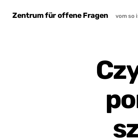
Zentrum für offene Fragen
vom so i
Czy
po
sz