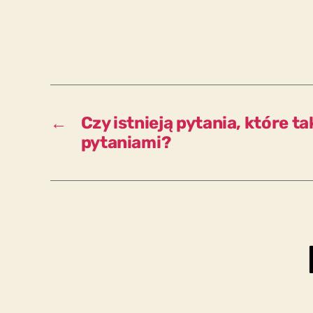
←
Czy istnieją pytania, które t
pytaniami?