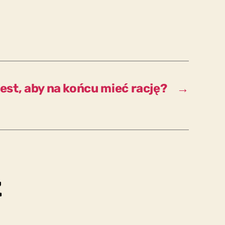
est, aby na końcu mieć rację?
→
z