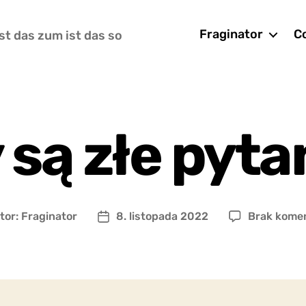
Fraginator
Co
st das zum ist das so
 są złe pyta
tor:
Fraginator
8. listopada 2022
Brak kome
r
Data
u
wpisu