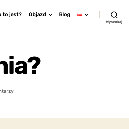
 to jest?
Objazd
Blog
Wyszukaj
nia?
do
ntarzy
Czy
są
złe
pytania?