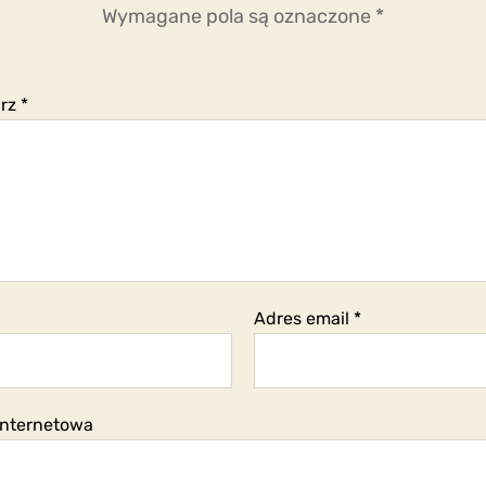
Wymagane pola są oznaczone
*
arz
*
Adres email
*
internetowa