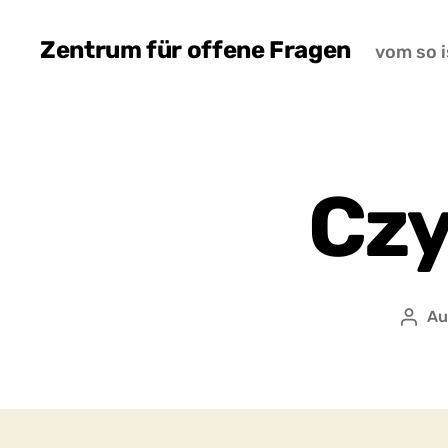
Zentrum für offene Fragen
vom so i
Czy
Au
Auto
wpis