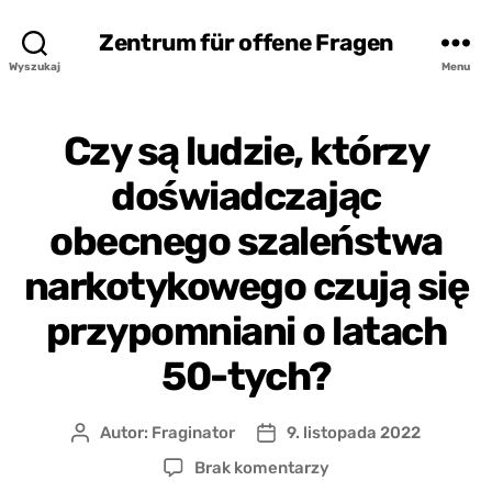
Zentrum für offene Fragen
Wyszukaj
Menu
Czy są ludzie, którzy
doświadczając
obecnego szaleństwa
narkotykowego czują się
przypomniani o latach
50-tych?
Autor:
Fraginator
9. listopada 2022
Autor
Data
wpisu
wpisu
do
Brak komentarzy
Czy