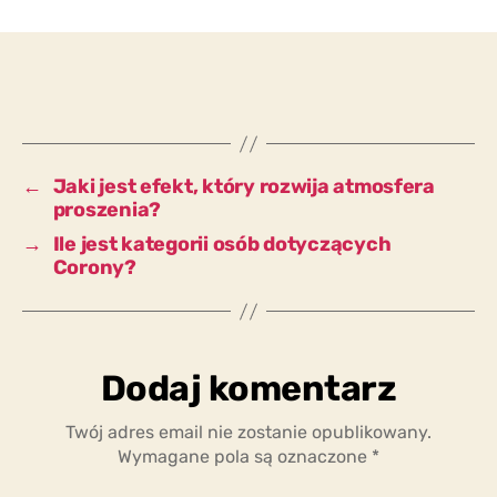
są
ludzie,
którzy
doświadczając
obecnego
szaleństwa
narkotykowego
←
Jaki jest efekt, który rozwija atmosfera
czują
proszenia?
się
→
Ile jest kategorii osób dotyczących
przypomniani
Corony?
o
latach
50-
tych?
Dodaj komentarz
Twój adres email nie zostanie opublikowany.
Wymagane pola są oznaczone
*