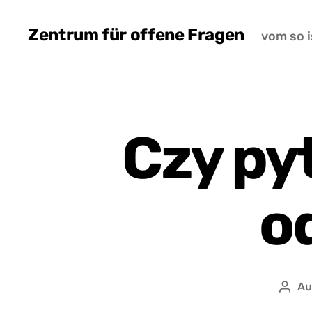
Zentrum für offene Fragen
vom so i
Czy py
o
Au
Auto
wpis