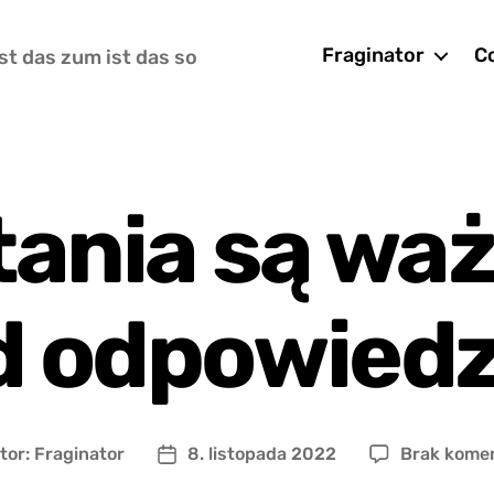
Fraginator
Co
st das zum ist das so
tania są waż
d odpowiedz
tor:
Fraginator
8. listopada 2022
Brak kome
r
Data
u
wpisu