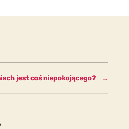
pytania
są
ważniejsze
od
odpowiedzi?
iach jest coś niepokojącego?
→
z