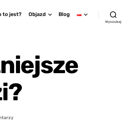
 to jest?
Objazd
Blog
Wyszukaj
niejsze
i?
do
ntarzy
Czy