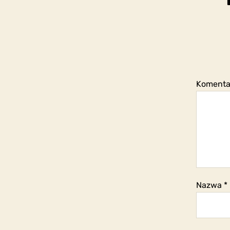
Koment
Nazwa
*