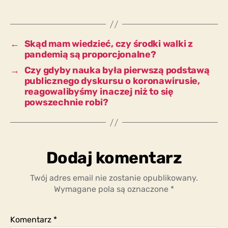
na
temat
koronawirusa
jest
←
Skąd mam wiedzieć, czy środki walki z
nauka?
pandemią są proporcjonalne?
→
Czy gdyby nauka była pierwszą podstawą
publicznego dyskursu o koronawirusie,
reagowalibyśmy inaczej niż to się
powszechnie robi?
Dodaj komentarz
Twój adres email nie zostanie opublikowany.
Wymagane pola są oznaczone
*
Komentarz
*