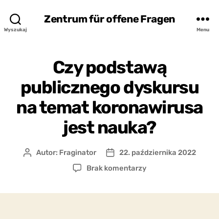
Zentrum für offene Fragen
Wyszukaj
Menu
Czy podstawą
publicznego dyskursu
na temat koronawirusa
jest nauka?
Autor:
Fraginator
22. października 2022
Autor
Data
wpisu
wpisu
do
Brak komentarzy
Czy
podstawą
publicznego
dyskursu