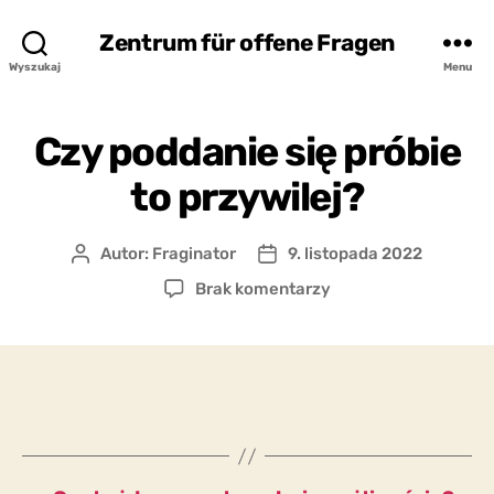
Zentrum für offene Fragen
Wyszukaj
Menu
Czy poddanie się próbie
to przywilej?
Autor:
Fraginator
9. listopada 2022
Autor
Data
wpisu
wpisu
do
Brak komentarzy
Czy
poddanie
się
próbie
to
przywilej?