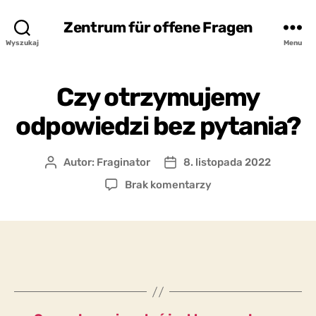
Zentrum für offene Fragen
Wyszukaj
Menu
Czy otrzymujemy
odpowiedzi bez pytania?
Autor:
Fraginator
8. listopada 2022
Autor
Data
wpisu
wpisu
do
Brak komentarzy
Czy
otrzymujemy
odpowiedzi
bez
pytania?