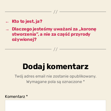
nie
piję
wody,
nie
←
Kto to jest, ja?
potrzebuję
→
Dlaczego jesteśmy uważani za „koronę
słońca?
stworzenia”, a nie za część przyrody
ożywionej?
Dodaj komentarz
Twój adres email nie zostanie opublikowany.
Wymagane pola są oznaczone
*
Komentarz
*