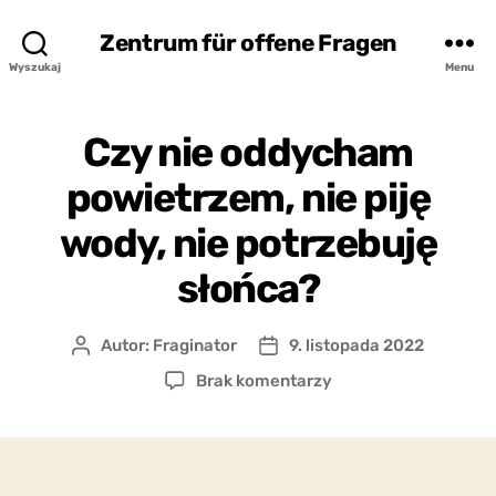
Zentrum für offene Fragen
Wyszukaj
Menu
Czy nie oddycham
powietrzem, nie piję
wody, nie potrzebuję
słońca?
Autor:
Fraginator
9. listopada 2022
Autor
Data
wpisu
wpisu
do
Brak komentarzy
Czy
nie
oddycham
powietrzem,