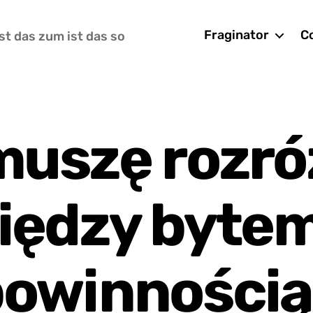
Fraginator
Co
st das zum ist das so
muszę rozró
iędzy bytem
powinnością