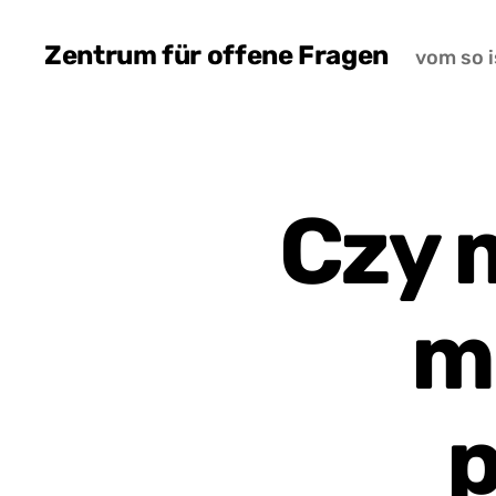
Zentrum für offene Fragen
vom so i
Czy 
m