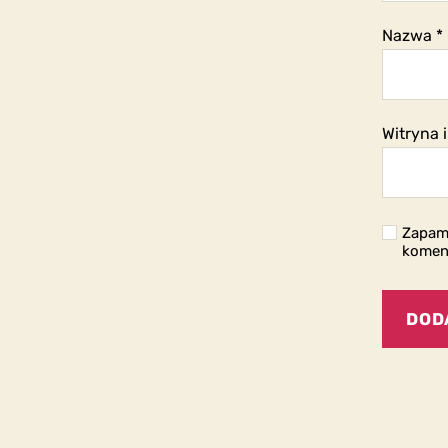
Nazwa
*
Witryna 
Zapami
komen