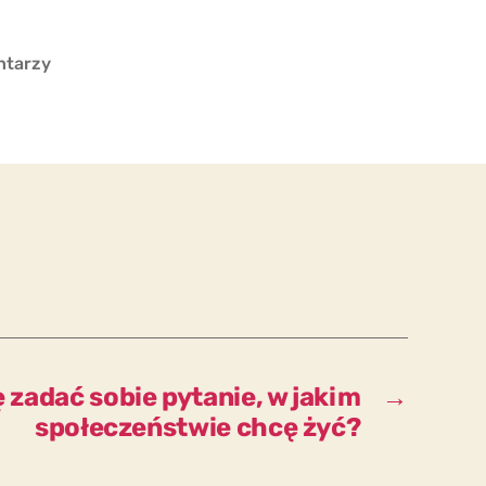
do
ntarzy
Czy
muszę
rozróżniać
między
bytem
a
powinnością?
 zadać sobie pytanie, w jakim
→
społeczeństwie chcę żyć?