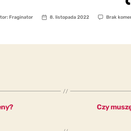
tor:
Fraginator
8. listopada 2022
Brak kome
r
Data
u
wpisu
eny?
Czy muszę