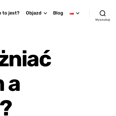
 to jest?
Objazd
Blog
Wyszukaj
żniać
 a
?