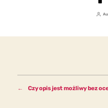
Au
Auto
wpis
←
Czy opis jest możliwy bez oc