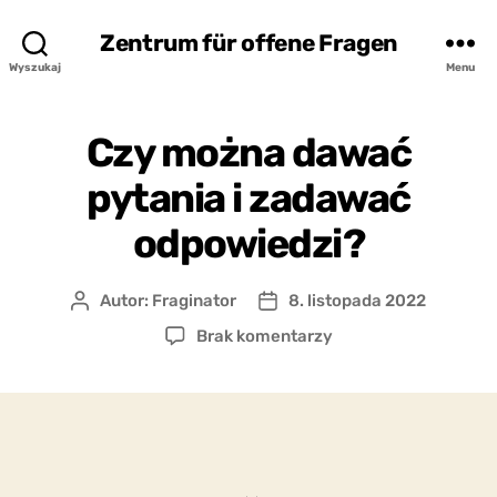
Zentrum für offene Fragen
Wyszukaj
Menu
Czy można dawać
pytania i zadawać
odpowiedzi?
Autor:
Fraginator
8. listopada 2022
Autor
Data
wpisu
wpisu
do
Brak komentarzy
Czy
można
dawać
pytania
i
zadawać