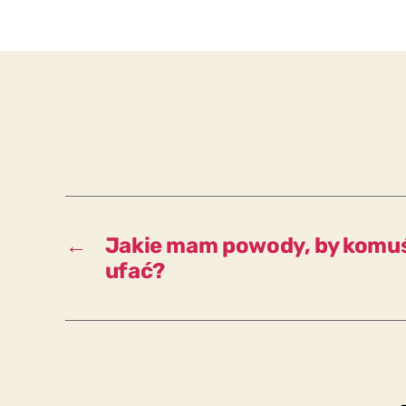
←
Jakie mam powody, by komuś 
ufać?