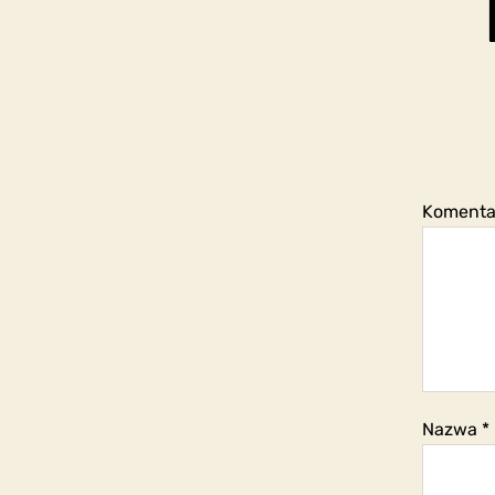
Koment
Nazwa
*