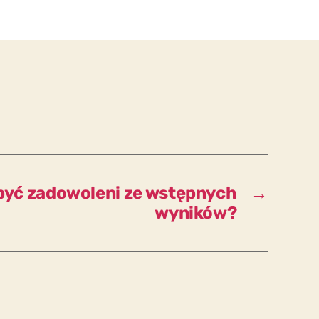
możemy
publicznie
zadać
jakieś
pytania?
yć zadowoleni ze wstępnych
→
wyników?