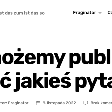
Fraginator
Co
st das zum ist das so
ożemy publ
ć jakieś pyt
tor:
Fraginator
9. listopada 2022
Brak kome
r
Data
u
wpisu