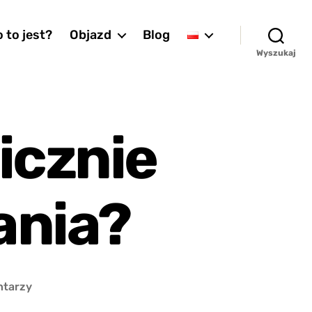
 to jest?
Objazd
Blog
Wyszukaj
icznie
ania?
do
ntarzy
Czy