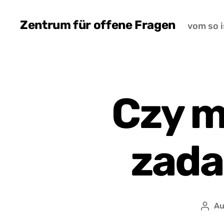
Zentrum für offene Fragen
vom so i
Czy m
zada
Au
Auto
wpis