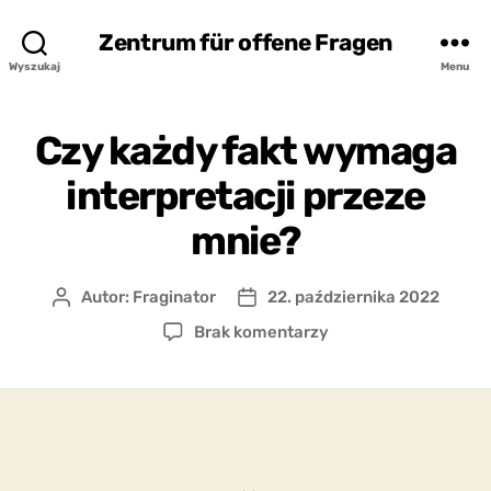
Zentrum für offene Fragen
Wyszukaj
Menu
Czy każdy fakt wymaga
interpretacji przeze
mnie?
Autor:
Fraginator
22. października 2022
Autor
Data
wpisu
wpisu
do
Brak komentarzy
Czy
każdy
fakt
wymaga
interpretacji
przeze