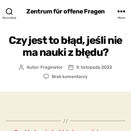
Zentrum für offene Fragen
Wyszukaj
Menu
Czy jest to błąd, jeśli nie
ma nauki z błędu?
Autor:
Fraginator
9. listopada 2022
Autor
Data
wpisu
wpisu
do
Brak komentarzy
Czy
jest
to
błąd,
jeśli
nie
ma
nauki