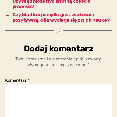
←
Czy błąd może być istotną częścią
z
procesu?
błędu?
→
Czy błąd lub pomyłka jest wartością
pozytywną, o ile wyciąga się z nich naukę?
Dodaj komentarz
Twój adres email nie zostanie opublikowany.
Wymagane pola są oznaczone
*
Komentarz
*