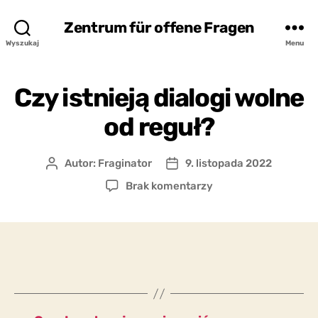
Zentrum für offene Fragen
Wyszukaj
Menu
Czy istnieją dialogi wolne
od reguł?
Autor:
Fraginator
9. listopada 2022
Autor
Data
wpisu
wpisu
do
Brak komentarzy
Czy
istnieją
dialogi
wolne
od
reguł?