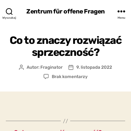
Zentrum für offene Fragen
Wyszukaj
Menu
Co to znaczy rozwiązać
sprzeczność?
Autor:
Fraginator
9. listopada 2022
Autor
Data
wpisu
wpisu
do
Brak komentarzy
Co
to
znaczy
rozwiązać
sprzeczność?