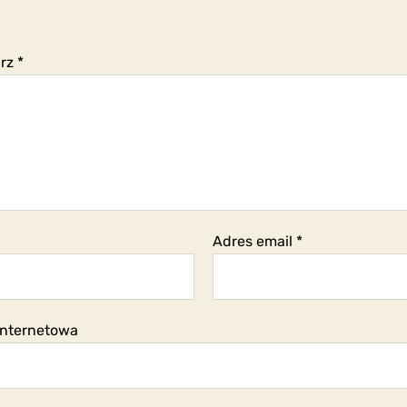
arz
*
Adres email
*
internetowa