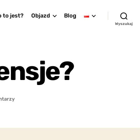
 to jest?
Objazd
Blog
Wyszukaj
ensje?
do
ntarzy
Co
to
znaczy
pretensje?