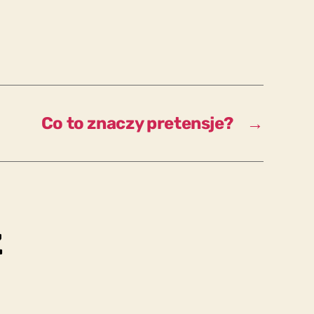
Co to znaczy pretensje?
→
z