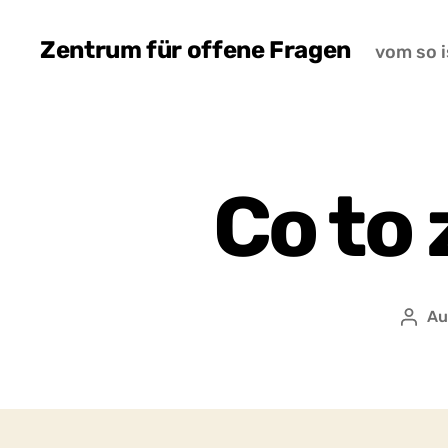
Zentrum für offene Fragen
vom so i
Co to
Au
Auto
wpis