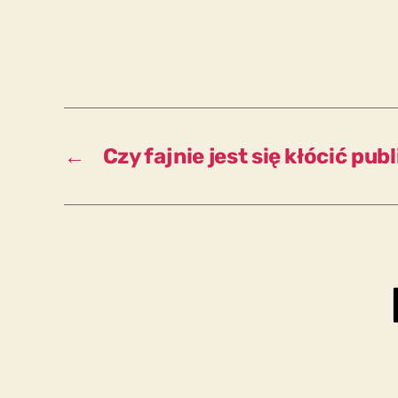
←
Czy fajnie jest się kłócić pub