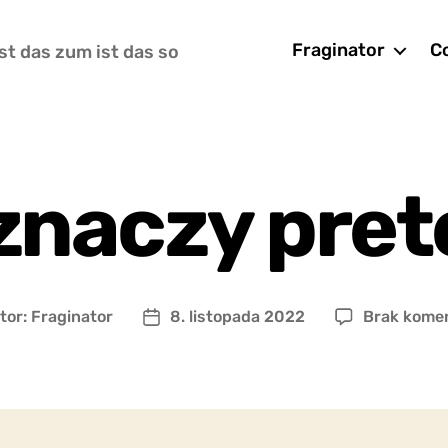
Fraginator
Co
st das zum ist das so
 znaczy pret
tor:
Fraginator
8. listopada 2022
Brak kome
r
Data
u
wpisu