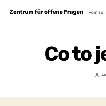
Zentrum für offene Fragen
vom so i
Co to j
Au
Auto
wpis