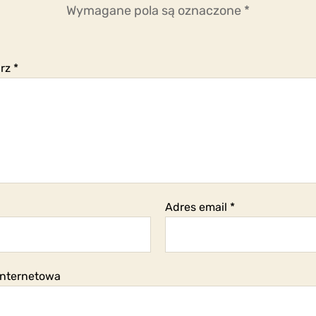
Wymagane pola są oznaczone
*
arz
*
Adres email
*
internetowa