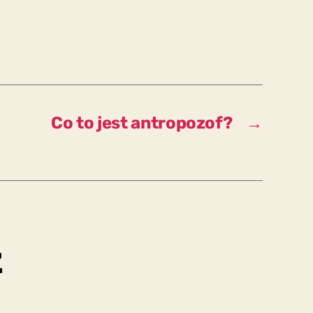
Co to jest antropozof?
→
z