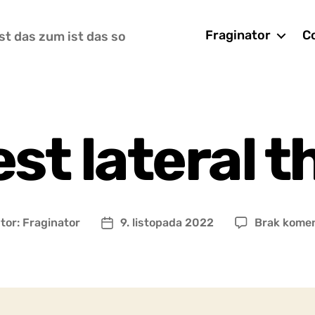
Fraginator
Co
st das zum ist das so
est lateral 
tor:
Fraginator
9. listopada 2022
Brak kome
r
Data
u
wpisu