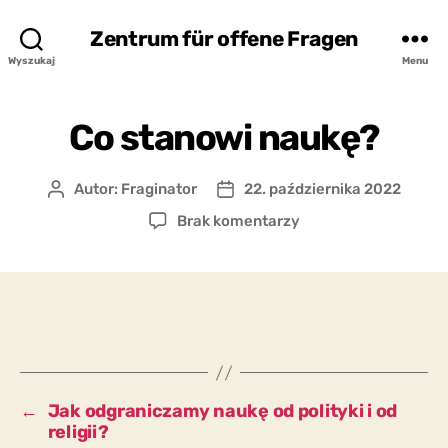
Zentrum für offene Fragen
Wyszukaj
Menu
Co stanowi naukę?
Autor:
Fraginator
22. października 2022
Autor
Data
wpisu
wpisu
do
Brak komentarzy
Co
stanowi
naukę?
←
Jak odgraniczamy naukę od polityki i od
religii?