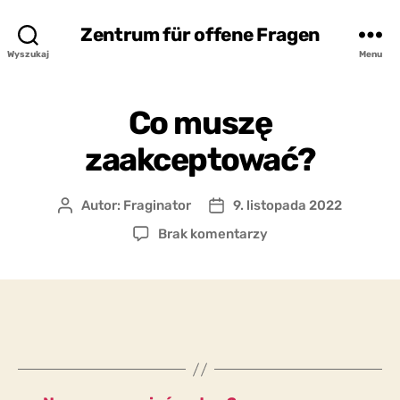
Zentrum für offene Fragen
Wyszukaj
Menu
Co muszę
zaakceptować?
Autor:
Fraginator
9. listopada 2022
Autor
Data
wpisu
wpisu
do
Brak komentarzy
Co
muszę
zaakceptować?