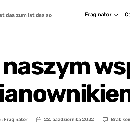
Fraginator
Co
st das zum ist das so
t naszym w
ianownikie
r:
Fraginator
22. października 2022
Brak ko
Data
wpisu