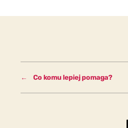
←
Co komu lepiej pomaga?