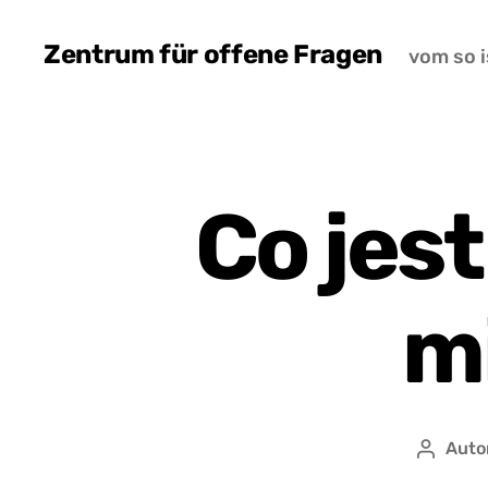
Zentrum für offene Fragen
vom so i
Co jes
m
Auto
Autor
wpisu