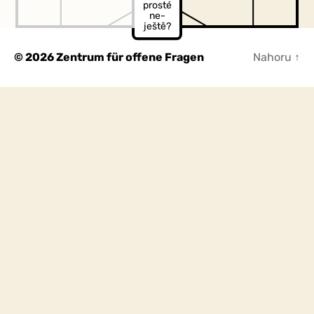
prosté
vůdčí
u?
ne-
katego
ještě?
rie?
© 2026
Zentrum für offene Fragen
Nahoru
↑