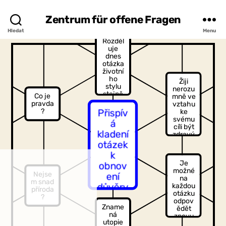
Zentrum für offene Fragen
Hledat
Menu
Rozděl
uje
dnes
otázka
životní
ho
Žiji
stylu
nerozu
stejně
Co je
mně ve
jako
pravda
vztahu
dříve
Přispív
?
ke
otázka
svému
á
politick
cíli být
ého
kladení
zdravý
postoj
?
otázek
e,
k
levice
a
Je
obnov
pravic
možné
Nejse
ení
e,
na
m snad
komuni
každou
důvěry
příroda
smu
otázku
?
?
nebo
odpov
Zname
kapitali
ědět
ná
smu
znovu
utopie
jako
otázko