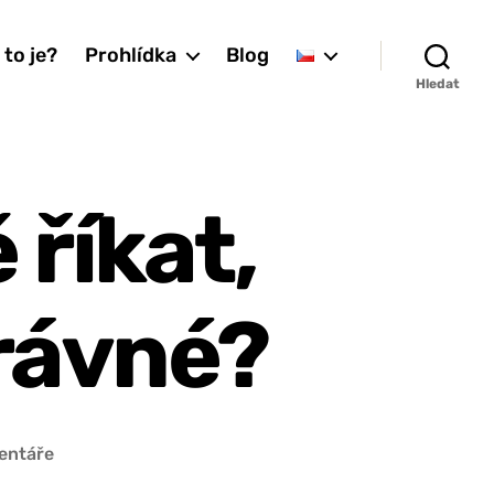
 to je?
Prohlídka
Blog
Hledat
 říkat,
rávné?
u
entáře
textu