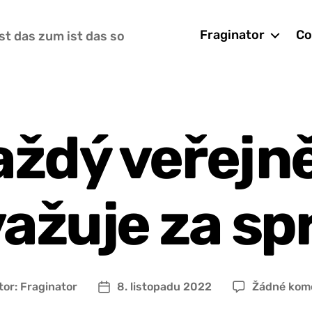
Fraginator
Co
st das zum ist das so
ždý veřejně
važuje za sp
tor:
Fraginator
8. listopadu 2022
Žádné kom
r
Datum
pěvku
příspěvku