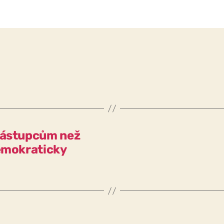
 zástupcům než
demokraticky