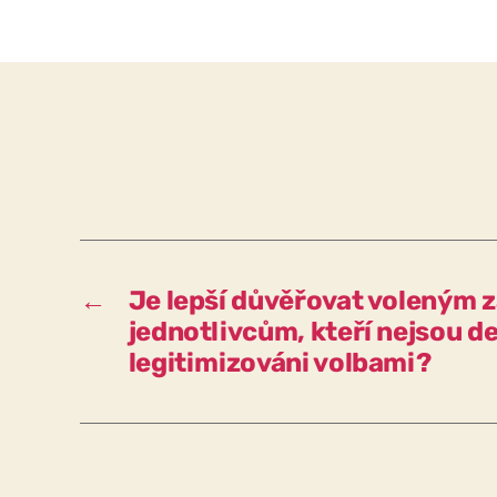
←
Je lepší důvěřovat voleným
jednotlivcům, kteří nejsou 
legitimizováni volbami?