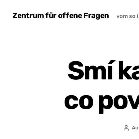
Zentrum für offene Fragen
vom so i
Smí ka
co po
Au
Auto
přís