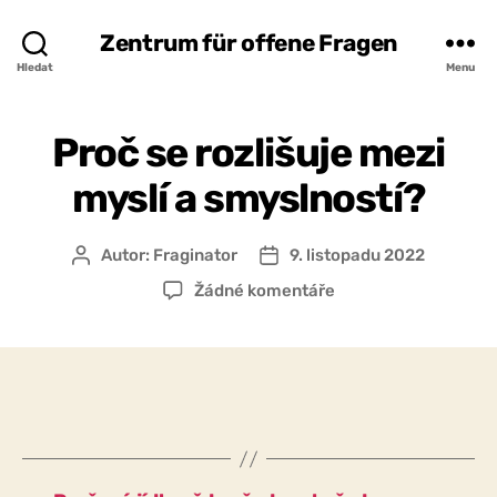
Zentrum für offene Fragen
Hledat
Menu
Proč se rozlišuje mezi
myslí a smyslností?
Autor:
Fraginator
9. listopadu 2022
Autor
Datum
příspěvku
příspěvku
u
Žádné komentáře
textu
s
názvem
Proč
se
rozlišuje
mezi
myslí