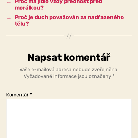
←
Proč má jídlo vždy přednost před
a
morálkou?
smyslností?
→
Proč je duch považován za nadřazeného
tělu?
Napsat komentář
Vaše e-mailová adresa nebude zveřejněna.
Vyžadované informace jsou označeny
*
Komentář
*