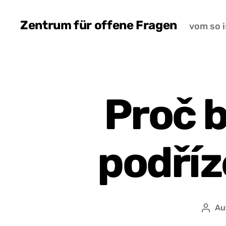
Zentrum für offene Fragen
vom so i
Proč b
podří
Au
Auto
přís