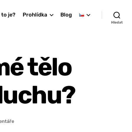
 to je?
Prohlídka
Blog
Hledat
mé tělo
duchu?
u
entáře
textu