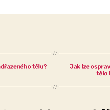
adřazeného tělu?
Jak lze osprav
tělo