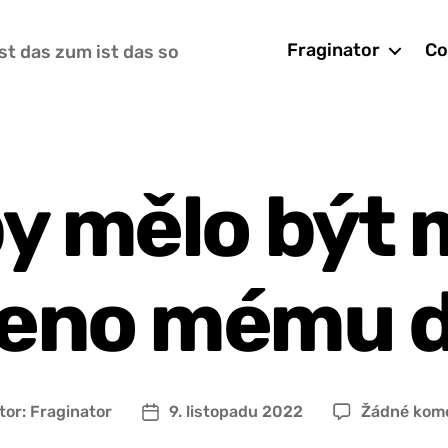
Fraginator
Co
st das zum ist das so
y mělo být 
zeno mému 
tor:
Fraginator
9. listopadu 2022
Žádné kom
r
Datum
pěvku
příspěvku