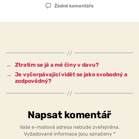
příspěvku
příspěvku
u
Žádné komentáře
textu
s
názvem
Považuji
se
za
zodpovědného
za
←
Ztratím se já a mé činy v davu?
své
→
Je vyčerpávající vidět se jako svobodný a
činy,
zodpovědný?
nebo
jsou
za
mé
chování
Napsat komentář
zodpovědné
konkrétní
Vaše e-mailová adresa nebude zveřejněna.
vnější
Vyžadované informace jsou označeny
*
okolnosti