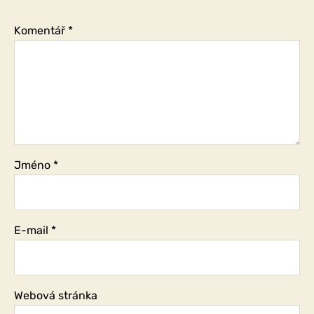
a
mé
Komentář
*
vnitřní
předsudky?
Jméno
*
E-mail
*
Webová stránka