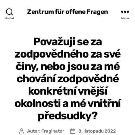
Zentrum für offene Fragen
Hledat
Menu
Považuji se za
zodpovědného za své
činy, nebo jsou za mé
chování zodpovědné
konkrétní vnější
okolnosti a mé vnitřní
předsudky?
Autor:
Fraginator
8. listopadu 2022
Autor
Datum