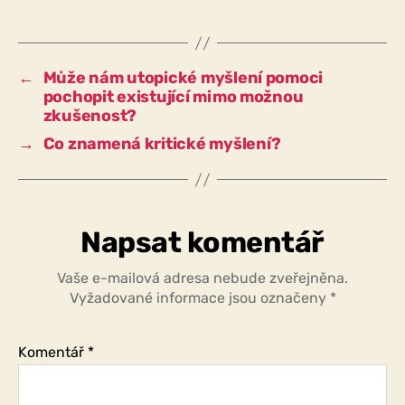
k
utváření
současnosti
normativní
←
Může nám utopické myšlení pomoci
model,
pochopit existující mimo možnou
tj.
zkušenost?
normy
→
Co znamená kritické myšlení?
a
pravidla?
Napsat komentář
Vaše e-mailová adresa nebude zveřejněna.
Vyžadované informace jsou označeny
*
Komentář
*