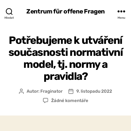
Zentrum für offene Fragen
Hledat
Menu
Potřebujeme k utváření
současnosti normativní
model, tj. normy a
pravidla?
Autor:
Fraginator
9. listopadu 2022
Autor
Datum
příspěvku
příspěvku
u
Žádné komentáře
textu
s
názvem
Potřebujeme