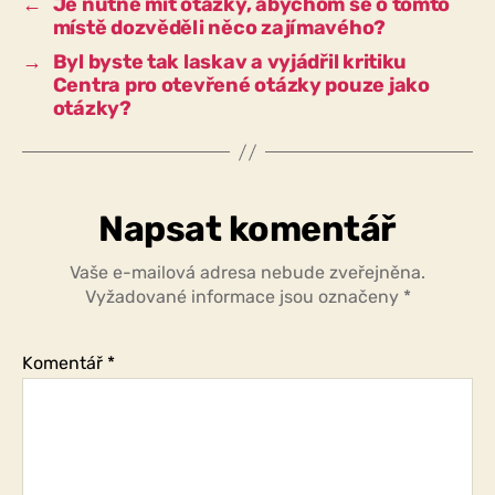
←
Je nutné mít otázky, abychom se o tomto
místě dozvěděli něco zajímavého?
→
Byl byste tak laskav a vyjádřil kritiku
Centra pro otevřené otázky pouze jako
otázky?
Napsat komentář
Vaše e-mailová adresa nebude zveřejněna.
Vyžadované informace jsou označeny
*
Komentář
*