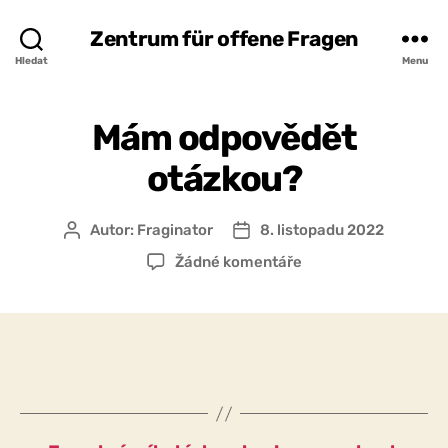
Zentrum für offene Fragen
Hledat
Menu
Mám odpovědět
otázkou?
Autor:
Fraginator
8. listopadu 2022
Autor
Datum
příspěvku
příspěvku
u
Žádné komentáře
textu
s
názvem
Mám
odpovědět
otázkou?