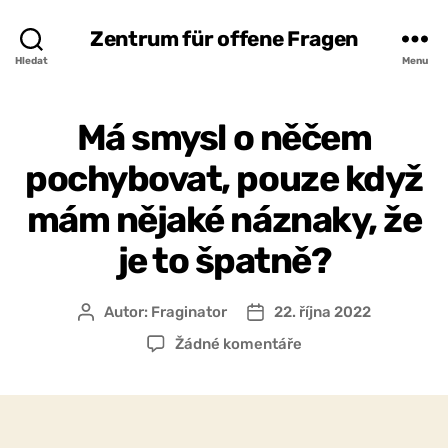
Zentrum für offene Fragen
Hledat
Menu
Má smysl o něčem
pochybovat, pouze když
mám nějaké náznaky, že
je to špatně?
Autor:
Fraginator
22. října 2022
Autor
Datum
příspěvku
příspěvku
u
Žádné komentáře
textu
s
názvem
Má