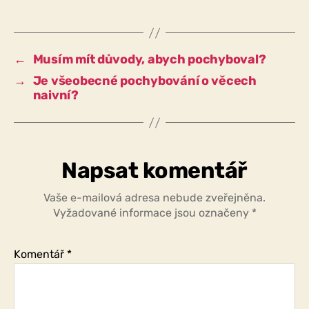
smysl
o
něčem
pochybovat,
←
Musím mít důvody, abych pochyboval?
pouze
→
Je všeobecné pochybování o věcech
když
naivní?
mám
nějaké
náznaky,
že
je
Napsat komentář
to
špatně?
Vaše e-mailová adresa nebude zveřejněna.
Vyžadované informace jsou označeny
*
Komentář
*