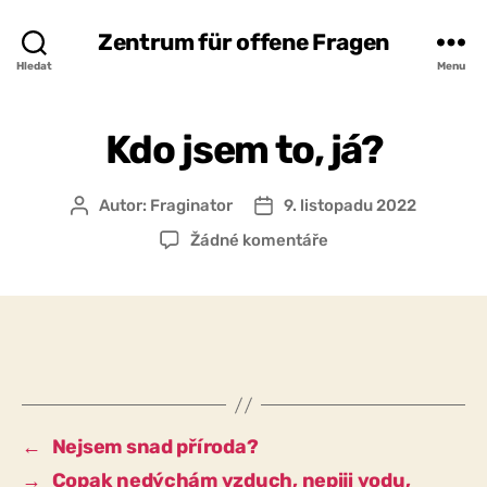
Zentrum für offene Fragen
Hledat
Menu
Kdo jsem to, já?
Autor:
Fraginator
9. listopadu 2022
Autor
Datum
příspěvku
příspěvku
u
Žádné komentáře
textu
s
názvem
Kdo
jsem
to,
já?
←
Nejsem snad příroda?
→
Copak nedýchám vzduch, nepiji vodu,