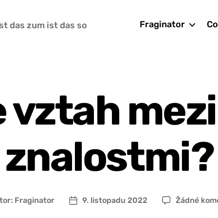
Fraginator
Co
st das zum ist das so
e vztah mezi
znalostmi?
tor:
Fraginator
9. listopadu 2022
Žádné kom
r
Datum
pěvku
příspěvku