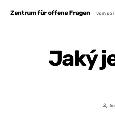
Zentrum für offene Fragen
vom so i
Jaký j
Au
Auto
přís