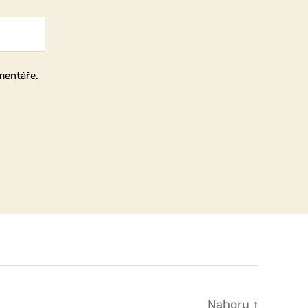
mentáře.
Nahoru
↑