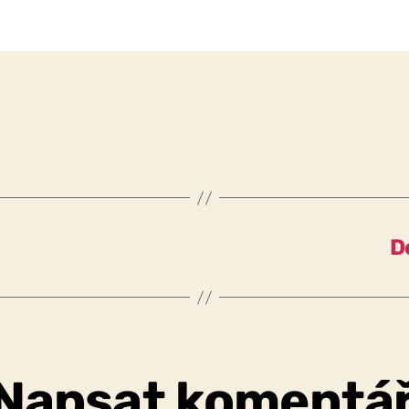
D
Napsat komentá