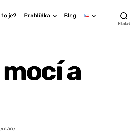
 to je?
Prohlídka
Blog
Hledat
 mocí a
u
entáře
textu