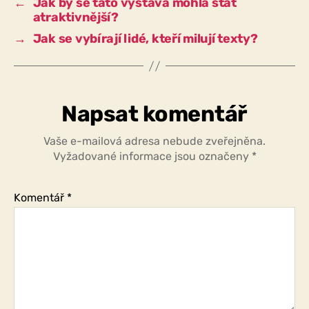
←
Jak by se tato výstava mohla stát
potřebují
atraktivnější?
obrázky?
→
Jak se vybírají lidé, kteří milují texty?
Napsat komentář
Vaše e-mailová adresa nebude zveřejněna.
Vyžadované informace jsou označeny
*
Komentář
*