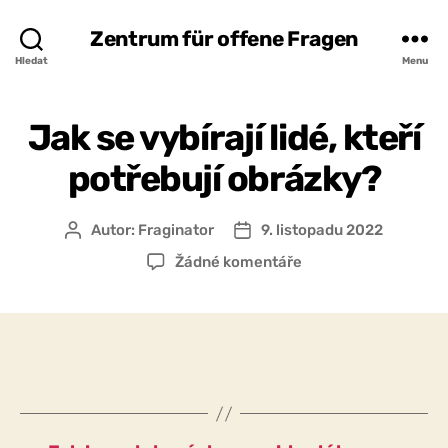
Zentrum für offene Fragen
Hledat
Menu
Jak se vybírají lidé, kteří
potřebují obrázky?
Autor:
Fraginator
9. listopadu 2022
Autor
Datum
příspěvku
příspěvku
u
Žádné komentáře
textu
s
názvem
Jak
se
vybírají
lidé,
kteří