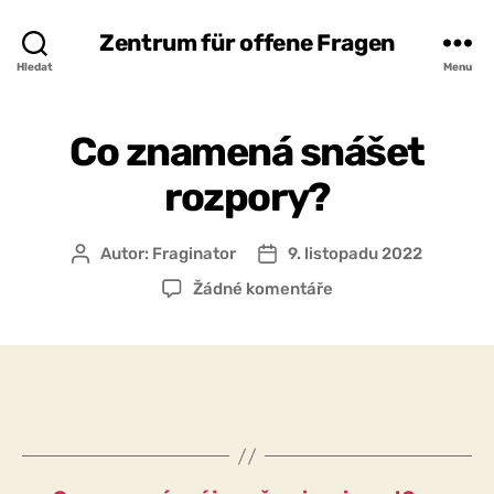
Zentrum für offene Fragen
Hledat
Menu
Co znamená snášet
rozpory?
Autor:
Fraginator
9. listopadu 2022
Autor
Datum
příspěvku
příspěvku
u
Žádné komentáře
textu
s
názvem
Co
znamená
snášet
rozpory?