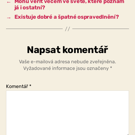
←
Mohu věřit věcem ve světě, které poznám
já i ostatní?
→
Existuje dobré a špatné ospravedlnění?
Napsat komentář
Vaše e-mailová adresa nebude zveřejněna.
Vyžadované informace jsou označeny
*
Komentář
*