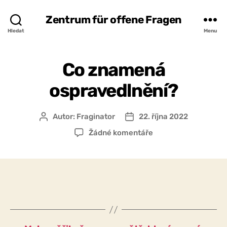
Zentrum für offene Fragen
Hledat
Menu
Co znamená
ospravedlnění?
Autor:
Fraginator
22. října 2022
Autor
Datum
příspěvku
příspěvku
u
Žádné komentáře
textu
s
názvem
Co
znamená
ospravedlnění?