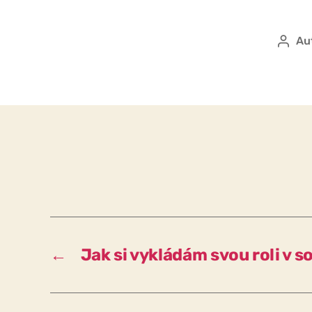
Au
Auto
přís
←
Jak si vykládám svou roli v s