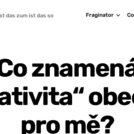
Fraginator
Co
st das zum ist das so
Co znamen
tivita“ obe
pro mě?