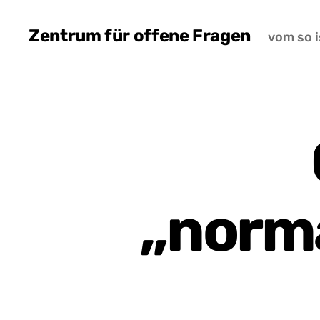
Zentrum für offene Fragen
vom so i
„norma