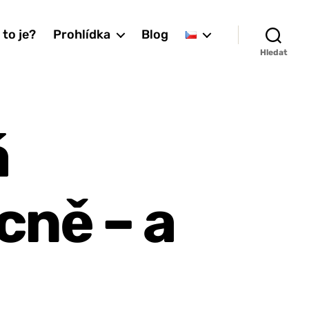
 to je?
Prohlídka
Blog
Hledat
á
cně – a