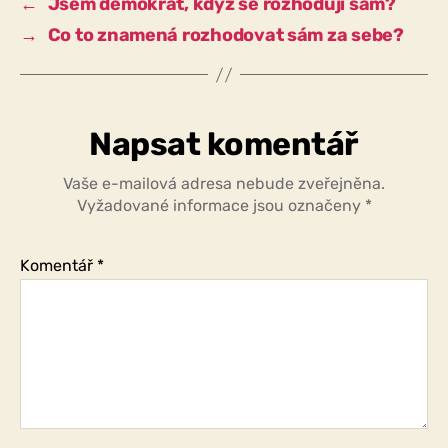
←
Jsem demokrat, když se rozhoduji sám?
za
→
Co to znamená rozhodovat sám za sebe?
sebe?
Napsat komentář
Vaše e-mailová adresa nebude zveřejněna.
Vyžadované informace jsou označeny
*
Komentář
*