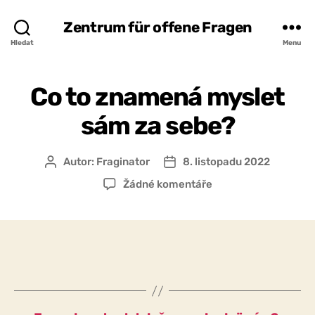
Zentrum für offene Fragen
Hledat
Menu
Co to znamená myslet
sám za sebe?
Autor:
Fraginator
8. listopadu 2022
Autor
Datum
příspěvku
příspěvku
u
Žádné komentáře
textu
s
názvem
Co
to
znamená
myslet
sám