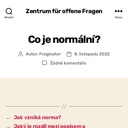
Zentrum für offene Fragen
Hledat
Menu
Co je normální?
Autor:
Fraginator
8. listopadu 2022
Autor
Datum
příspěvku
příspěvku
u
Žádné komentáře
textu
s
názvem
Co
je
normální?
←
Jak vzniká norma?
→
Jaký je rozdíl mezi popisem a