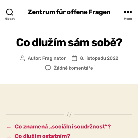
Zentrum für offene Fragen
Hledat
Menu
Co dlužím sám sobě?
Autor:
Fraginator
8. listopadu 2022
Autor
Datum
příspěvku
příspěvku
u
Žádné komentáře
textu
s
názvem
Co
dlužím
sám
sobě?
←
Co znamená „sociální soudržnost“?
→
Co dlužím ostatním?