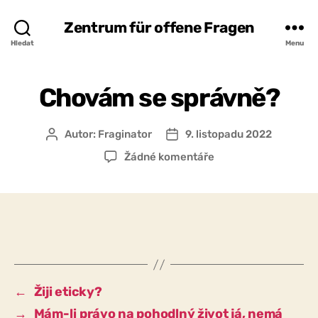
Zentrum für offene Fragen
Hledat
Menu
Chovám se správně?
Autor:
Fraginator
9. listopadu 2022
Autor
Datum
příspěvku
příspěvku
u
Žádné komentáře
textu
s
názvem
Chovám
se
správně?
←
Žiji eticky?
→
Mám-li právo na pohodlný život já, nemá